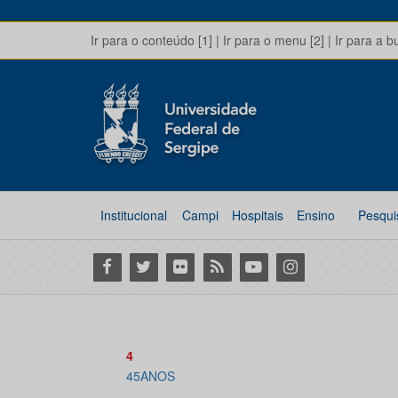
Ir para o conteúdo [1]
|
Ir para o menu [2]
|
Ir para a b
Institucional
Campi
Hospitais
Ensino
Pesqui
Facebook
Twitter
Flickr
RSS
Youtube
Instagram
4
45ANOS