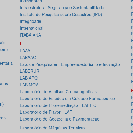
P
Indicadores
P
Infraestrutura, Segurança e Sustentabilidade
P
Instituto de Pesquisa sobre Desastres (IPD)
P
Integridade
P
International
ITABAIANA
P
ais
L
P
com)
LAAA
P
LABAAC
P
ntária
Lab. de Pesquisa em Empreendedorismo e Inovação
P
LABERUR
P
LABIARQ
P
atos
LABIMOV
Laboratório de Análises Cromatográficas
Laboratório de Estudos em Cuidado Farmacêutico
i)
Laboratorio de Fitoremediação - LAFITO
R
Laboratório de Flavor - LAF
cos
Laboratório de Geotecnia e Pavimentação
R
Laboratório de Máquinas Térmicas
R