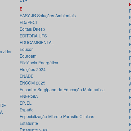
DTA
E
P
EASY JR Soluções Ambientais
P
EDaPECI
P
Editais Diresp
EDITORA UFS
P
EDUCAMBIENTAL
P
Educon
rvidor
Eduroam
P
Eficiência Energética
Eleições 2024
ENADE
ENCOM 2025
Encontro Sergipano de Educação Matemática
P
ENERGIA
P
EPJEL
P
ÚDE
Español
IA
Especialização Micro e Parasito Clínicas
P
Estatuinte
P
Estatuinte 2026