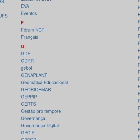
AS
EVA
P
Eventos
P
 UFS
F
P
Fórum NCTI
P
Français
P
G
P
GDE
P
GDRR
P
gebol
P
GENAPLANT
P
Geomática Educacional
P
GEORIOEMAR
P
GEPPIP
P
GERTS
P
Gestão pro tempore
Governança
P
Governança Digital
GPCIR
GPEOP