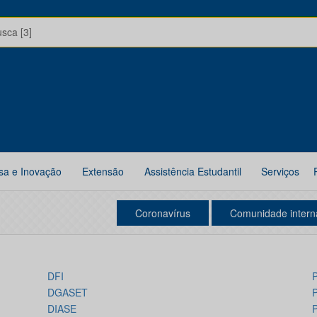
usca [3]
sa e Inovação
Extensão
Assistência Estudantil
Serviços
Coronavírus
Comunidade intern
DFI
P
DGASET
P
DIASE
P