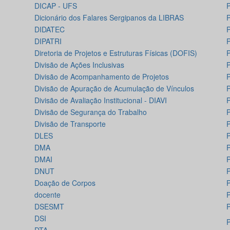
DICAP - UFS
Dicionário dos Falares Sergipanos da LIBRAS
DIDATEC
P
DIPATRI
P
Diretoria de Projetos e Estruturas Físicas (DOFIS)
P
Divisão de Ações Inclusivas
P
Divisão de Acompanhamento de Projetos
P
Divisão de Apuração de Acumulação de Vínculos
P
Divisão de Avaliação Institucional - DIAVI
P
Divisão de Segurança do Trabalho
P
Divisão de Transporte
P
DLES
P
DMA
P
DMAI
P
DNUT
P
Doação de Corpos
P
docente
P
DSESMT
DSI
P