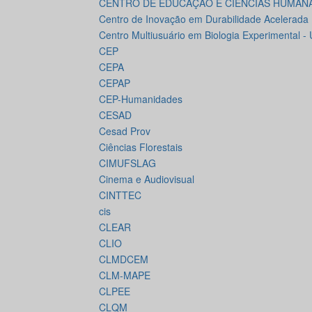
CENTRO DE EDUCAÇÃO E CIÊNCIAS HUMAN
Centro de Inovação em Durabilidade Acelerada
Centro Multiusuário em Biologia Experimental -
CEP
CEPA
CEPAP
CEP-Humanidades
CESAD
Cesad Prov
Ciências Florestais
CIMUFSLAG
Cinema e Audiovisual
CINTTEC
cis
CLEAR
CLIO
CLMDCEM
CLM-MAPE
CLPEE
CLQM