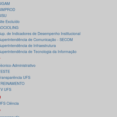
SIGAM
SIMPROD
SISU
ite Excluído
SOCIOLING
up. de Indicadores de Desempenho Institucional
uperintendência de Comunicação - SECOM
uperintendência de Infraestrutura
uperintendência de Tecnologia da Informação
T
écnico-Administrativo
TESTE
ransparência UFS
TREINAMENTO
TV UFS
U
FS Ciência
V