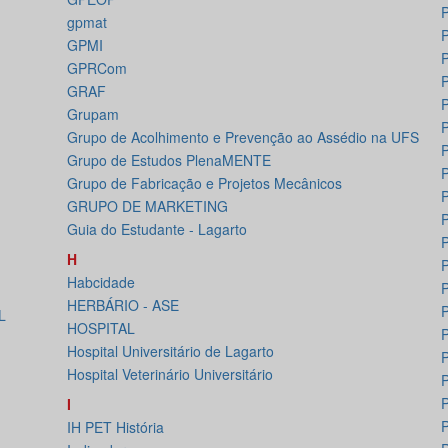
gpmat
GPMI
P
GPRCom
P
GRAF
P
Grupam
Grupo de Acolhimento e Prevenção ao Assédio na UFS
Grupo de Estudos PlenaMENTE
Grupo de Fabricação e Projetos Mecânicos
GRUPO DE MARKETING
Guia do Estudante - Lagarto
P
H
P
Habcidade
P
HERBÁRIO - ASE
P
L
HOSPITAL
P
Hospital Universitário de Lagarto
P
Hospital Veterinário Universitário
P
I
IH PET História