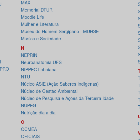
MAX
U
Memorial DTUR
Moodle Life
Mulher e Literatura
S
Museu do Homem Sergipano - MUHSE
Música e Sociedade
S
S
N
S
NEPRIN
I
S
Neuroanatomia UFS
EPRO
NIPPEC Itabaiana
C
NTU
T
Núcleo ASIE (Ação Saberes Indígenas)
Núcleo de Gestão Ambiental
T
Núcleo de Pesquisa e Ações da Terceira Idade
NUPEG
Nutrição dia a dia
O
U
OCMEA
OFICIAIS