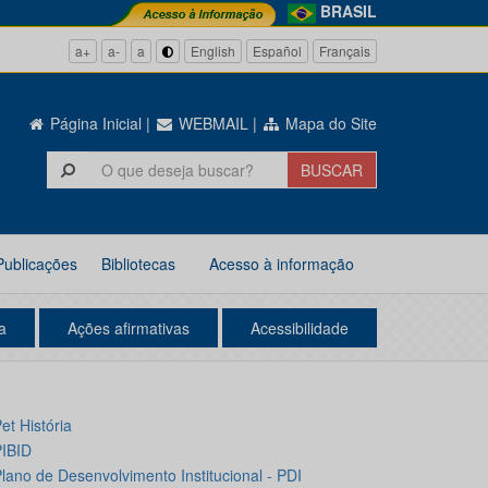
BRASIL
a+
a-
a
English
Español
Français
Página Inicial
|
WEBMAIL
|
Mapa do Site
Publicações
Bibliotecas
Acesso à informação
a
Ações afirmativas
Acessibilidade
et História
IBID
lano de Desenvolvimento Institucional - PDI