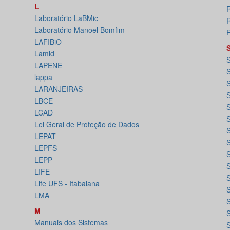
L
Laboratório LaBMic
Laboratório Manoel Bomfim
R
LAFIBiO
Lamid
S
LAPENE
lappa
LARANJEIRAS
LBCE
S
LCAD
S
Lei Geral de Proteção de Dados
S
LEPAT
LEPFS
S
LEPP
S
LIFE
Life UFS - Itabaiana
LMA
M
S
Manuais dos Sistemas
S