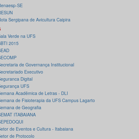
Renaesp-SE
RESUN
ota Sergipana de Avicultura Caipira
S
ala Verde na UFS
SBTI 2015
SEAD
SECOMP
ecretaria de Governança Institucional
ecretariado Executivo
eguranca Digital
Segurança UFS
emana Acadêmica de Letras - DLI
emana de Fisioterapia da UFS Campus Lagarto
Semana de Geografia
SEMAT ITABAIANA
SEPEDOQUI
etor de Eventos e Cultura - Itabaiana
etor de Protocolo