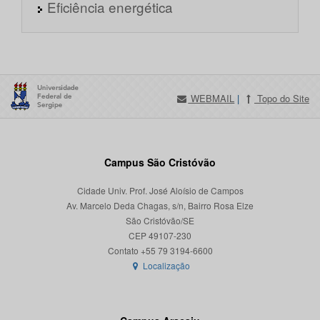
Eficiência energética
WEBMAIL
|
Topo do Site
Campus São Cristóvão
Cidade Univ. Prof. José Aloísio de Campos
Av. Marcelo Deda Chagas, s/n, Bairro Rosa Elze
São Cristóvão/SE
CEP 49107-230
Localização