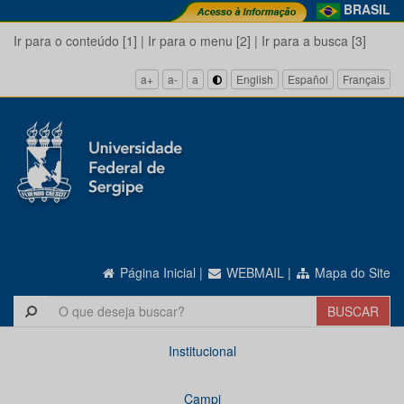
BRASIL
Ir para o conteúdo [1]
|
Ir para o menu [2]
|
Ir para a busca [3]
a+
a-
a
English
Español
Français
Página Inicial
|
WEBMAIL
|
Mapa do Site
Institucional
Campi